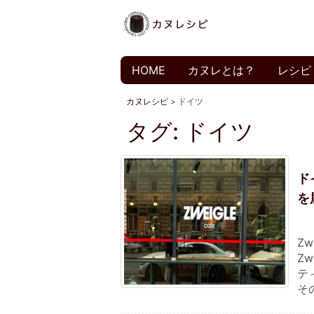
HOME
カヌレとは？
レシピ
カヌレシピ
>
ドイツ
タグ:
ドイツ
ド
を
Z
Z
テ
その