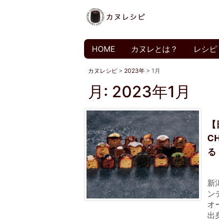
HOME
カヌレとは？
レシピ
カヌレシピ
>
2023年
>
1月
月:
2023年1月
【
C
る
新潟
ン
オ
出