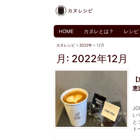
HOME
カヌレとは？
レシピ
カヌレシピ
>
2022年
>
12月
月:
2022年12月
【
恵
J
い
と
ト