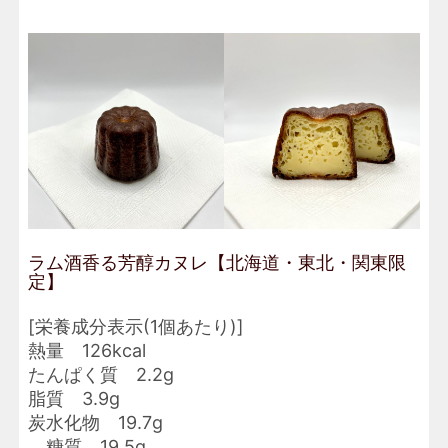
ラム酒香る芳醇カヌレ【北海道・東北・関東限
定】
[栄養成分表示(1個あたり)]
熱量 126kcal
たんぱく質 2.2g
脂質 3.9g
炭水化物 19.7g
糖質 19.5g