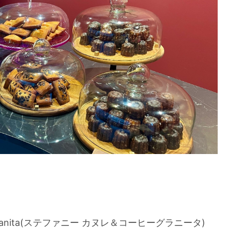
ee granita(ステファニー カヌレ＆コーヒーグラニータ)