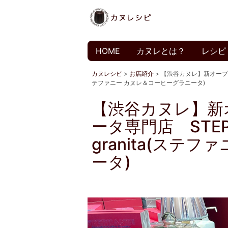
HOME
カヌレとは？
レシピ
カヌレシピ
>
お店紹介
>
【渋谷カヌレ】新オープンのカ
テファニー カヌレ＆コーヒーグラニータ)
【渋谷カヌレ】新
ータ専門店 STEPHA
granita(ステ
ータ)