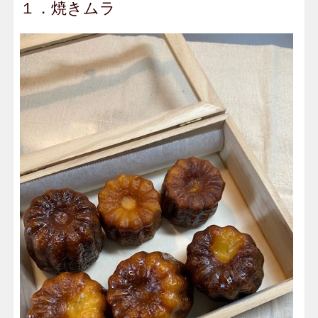
１．焼きムラ