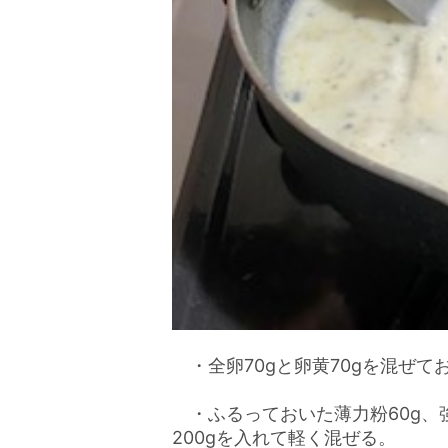
・全卵70gと卵黄70gを混ぜて
・ふるっておいた薄力粉60g、強
200gを入れて軽く混ぜる。