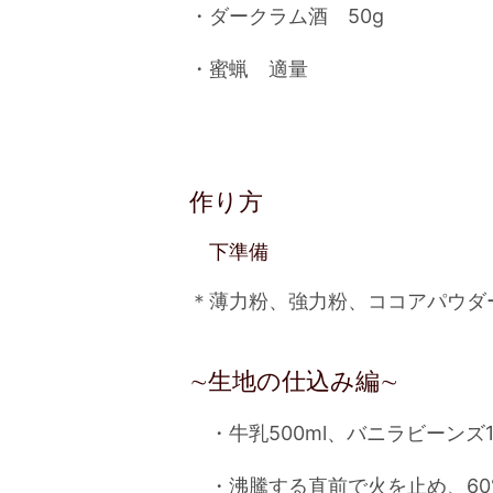
・ダークラム酒 50g
・蜜蝋 適量
作り方
下準備
＊薄力粉、強力粉、ココアパウダ
∼生地の仕込み編∼
・牛乳500ml、バニラビーンズ
・沸騰する直前で火を止め、60